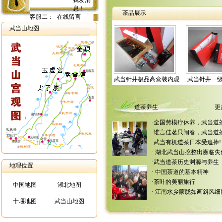
茶品展示
客服二：
在线留言
武当山地图
武当针井极品高盒装概览.
武当针井极品高盒装内观.
武当针井一级八仙图方盒.
道茶养生
更
·
全国劳模疗休养，武当道
·
谁言佳茗只闹春，武当道
·
武当有机道茶日本受追捧!
·
湖北武当山挖整出濒临失
·
武当道茶历史渊源与养生
地理位置
·
中国茶道的基本精神
·
茶叶的美丽旅行
中国地图
湖北地图
·
江南水乡蒙胧如画斜风细
十堰地图
武当山地图