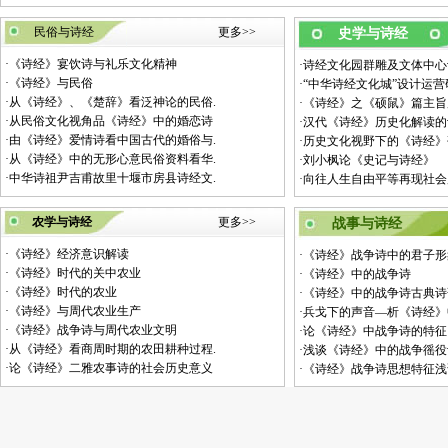
民俗与诗经
更多>>
史学与诗经
·
《诗经》宴饮诗与礼乐文化精神
·
诗经文化园群雕及文体中心
·
《诗经》与民俗
·
“中华诗经文化城”设计运
·
从《诗经》、《楚辞》看泛神论的民俗.
·
《诗经》之《硕鼠》篇主旨
·
从民俗文化视角品《诗经》中的婚恋诗
·
汉代《诗经》历史化解读的
·
由《诗经》爱情诗看中国古代的婚俗与.
·
历史文化视野下的《诗经》
·
从《诗经》中的无形心意民俗资料看华.
·
刘小枫论《史记与诗经》
·
中华诗祖尹吉甫故里十堰市房县诗经文.
·
向往人生自由平等再现社会
农学与诗经
更多>>
战事与诗经
·
《诗经》经济意识解读
·
《诗经》战争诗中的君子形
·
《诗经》时代的关中农业
·
《诗经》中的战争诗
·
《诗经》时代的农业
·
《诗经》中的战争诗古典诗
·
《诗经》与周代农业生产
·
兵戈下的声音—析《诗经》
·
《诗经》战争诗与周代农业文明
·
论《诗经》中战争诗的特征
·
从《诗经》看商周时期的农田耕种过程.
·
浅谈《诗经》中的战争徭役
·
论《诗经》二雅农事诗的社会历史意义
·
《诗经》战争诗思想特征浅