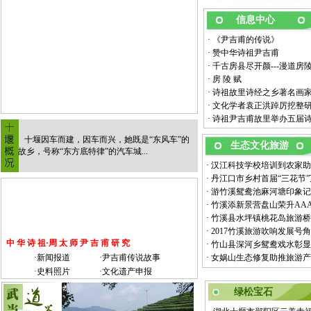
信息中心
·
《尹吉甫的传说》
·
赞中华诗祖尹吉甫
·
千古房县尽开颜---漫道房
·
房 陵 赋
·
诗祖故里诗经之乡著名画
·
文化学者袁正洪踔厉挖整研
·
诗祖尹吉甫故里举办五届诗
十堰因车而建，因车而兴，她既是“东风车”的
生态文化旅游
故乡，号称“东方底特律”的汽车城
...
·
汉江科技学校培训到农家助
·
丹江口市乡村首届“三花节
·
游竹溪鸳鸯池麻河塘印象记
·
竹溪添新景营盘山荣升AA
·
竹溪县水坪镇桃花岛旅游桥
·
2017竹溪旅游吹响发展号角
中 华 诗 祖·周 太 师 尹 吉 甫 研 究
·
竹山县深河乡鸳鸯戏水彰显
·
新闻报道
·
尹吉甫传说故事
·
女娲山生态修复助推旅游产
·
史料照片
·
文化遗产申报
绿松宝石