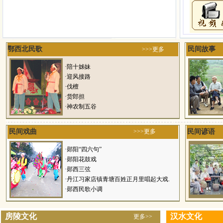
鄂西北民歌
民间故事
>>>更多
·
陪十姊妹
·
迎风接路
·
伐檀
·
货郎担
·
神农制五谷
民间戏曲
>>>更多
民间谚语
·
郧阳“四六句”
·
郧阳花鼓戏
·
郧西三弦
·
丹江习家店镇青塘百姓正月里唱起大戏.
·
郧西民歌小调
房陵文化
汉水文化
更多>>