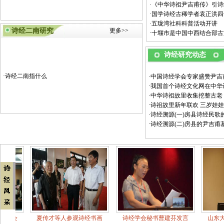
·
《中华诗祖尹吉甫传》引诗
·
国学诗经古稀学者袁正洪四
·
五珑湾社科科普活动开讲
诗经二南研究
更多>>
·
十堰市是中国中西结合部古
诗经研究动态
·
诗经二南指什么
·
中国诗经学会专家盛赞尹吉
·
我国首个诗经文化网在中华
·
中华诗祖故里收集挖整古老《
·
诗祖故里新年联欢 三岁娃
·
诗经溯源(一)房县诗经民歌
·
诗经溯源(二)房县的尹吉甫
夏传才等人参观诗经书画
诗经学会秘书曹建芬发言
山东大学王洲明教