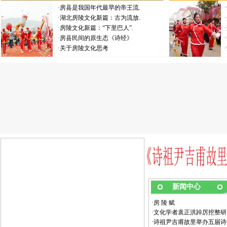
·
房县是我国年代最早的帝王流.
·
·
湖北房陵文化新篇：古为流放.
·
·
房陵文化新篇：“下里巴人”.
·
·
房县民间的原生态《诗经》
·
·
关于房陵文化思考
·
新闻中心
·
房 陵 赋
·
文化学者袁正洪踔厉挖整研
·
诗祖尹吉甫故里举办五届诗