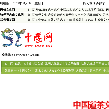
现在是：
2026年08月09日 星期日
民俗文化网
首 页
民俗新闻
武当武术
史话武术
武术名人
武术图片
鄂西北民
诗经尹吉甫文化网
首 页
诗经文化
诗经研究动态
诗经与汉水文化
风雅颂研究
民俗
武当道茶网
首 页
茶业信息
道茶史话
名茶荟萃
道茶养生
茶艺表演
茶道文化
投稿邮箱
：
syxw668@126.com
首 页
|
信息中心
|
县市区在线
|
生态文化旅游
|
诗祖尹吉甫
|
世界文化遗产武当山
|
媒体看十堰
|
房陵文化
|
汉水文化
|
饮食文化
|
武当道茶
|
人物风采
|
武当新闻
|
十堰