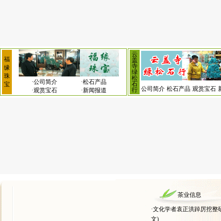
云
福
盖
寺
缘
绿
珠
松
·
公司简介
·
松石产品
石
宝
公司简介
松石产品
观赏宝石
行
·
观赏宝石
·
新闻报道
茶业信息
·
文化学者袁正洪踔厉挖整
文)