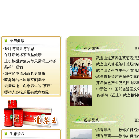
茶与健康
茶艺表演
更
·
茶叶与健康与禁忌
·
午睡后喝杯茶有益健康
·
武当山道茶养生茶艺表演及
·
上班族缓解疲劳每天需喝三种茶
·
武当山八仙观茶叶总场绿
·
品茶与喝酒
·
武当山道茶养生茶艺表演及
·
如何简单清洗茶具更健康
·
武当道茶茶艺表演倍受国内
·
吃海鲜后不应该立刻喝茶
·
开发特色产业促贫困山区新
·
健康速递：冬季养生的“茶疗”.
·
中新社：中国武当道茶文化
·
哪种人多吃茶蛋有致病危险
·
好莱坞《圣山》武当摄制
鉴茶品茶
更
·
清香醇爽——教你如何泡
生态茶园
·
清香醇爽——教你如何泡