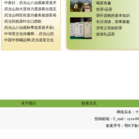
·
中新社：武当山八仙观春茶喜开.
·
喝茶有趣
·
武当山加大宣传力度游客出现五.
·
饮茶•品茶
·
武当山特区街道办服务旅游富裕.
·
茶叶选购的基本知识
·
武当药枕茶叶出口西欧
·
长日清谈，茶事旖旎
·
武当山八仙观秋季道茶喜开采(.
·
涉世之初如饮茶
·
中华茶文化传播网： 武当山挖.
·
旅游礼品茶
·
中国中部崛起网:武当道茶文化.
关于我们
联系方式
网络实名：
十
投稿邮箱：E_mail：syxw668@1
备案序号：
鄂ICP备0