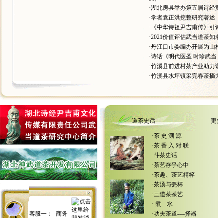
·
湖北房县举办第五届诗经黄
·
学者袁正洪挖整研究著述
·
《中华诗祖尹吉甫传》引
·
2021价值评估武当道茶
·
丹江口市委编办开展为山
·
诗话《明代医圣 时珍武当
·
竹溪县前进村茶产业助力
·
竹溪县水坪镇采完春茶摘
道茶史话
更
·
茶 史 溯 源
·
茶 香 入 对 联
·
斗茶史话
·
茶艺存乎心中
·
茶趣、茶艺精粹
·
茶汤与瓷杯
·
三道茶茶艺
·
煮 水
客服一：
商务
·
功夫茶道----择器