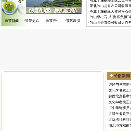
·
湖北十堰市郧阳区云盖寺
·
湖北竹山县香农公司收藏
·
湖北十堰褔缘天然绿松石
·
竹山绿松石 从“财富负担”
·
道茶新闻
·
道茶史话
·
道茶养生
·
茶艺表演
·
竹山县香农公司收藏天然
民俗新闻
·
诗经与尹吉甫
·
文化学者袁正
·
鄂西北房县举
·
文化学者袁正
·
《中华诗祖尹
·
古稀学者袁正
·
五珑湾社科科
·
湖北地方戏曲