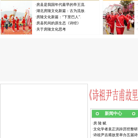
·
房县是我国年代最早的帝王流.
·
·
湖北房陵文化新篇：古为流放.
·
·
房陵文化新篇：“下里巴人”.
·
·
房县民间的原生态《诗经》
·
·
关于房陵文化思考
·
新闻中心
·
房 陵 赋
·
文化学者袁正洪踔厉挖整研
·
诗祖尹吉甫故里举办五届诗