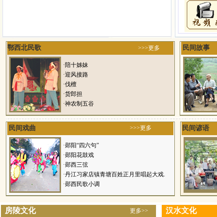
鄂西北民歌
民间故事
>>>更多
·
陪十姊妹
·
迎风接路
·
伐檀
·
货郎担
·
神农制五谷
民间戏曲
>>>更多
民间谚语
·
郧阳“四六句”
·
郧阳花鼓戏
·
郧西三弦
·
丹江习家店镇青塘百姓正月里唱起大戏.
·
郧西民歌小调
房陵文化
汉水文化
更多>>