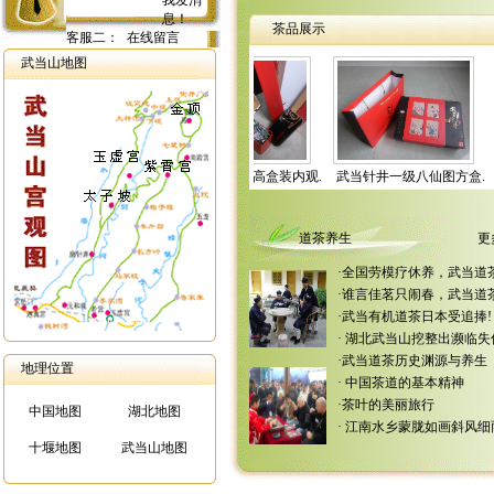
茶品展示
客服二：
在线留言
武当山地图
极品高盒装概览.
武当针井极品高盒装内观.
武当针井一级八仙图方盒.
武当针井一
道茶养生
更
·
全国劳模疗休养，武当道
·
谁言佳茗只闹春，武当道
·
武当有机道茶日本受追捧!
·
湖北武当山挖整出濒临失
·
武当道茶历史渊源与养生
地理位置
·
中国茶道的基本精神
·
茶叶的美丽旅行
中国地图
湖北地图
·
江南水乡蒙胧如画斜风细
十堰地图
武当山地图