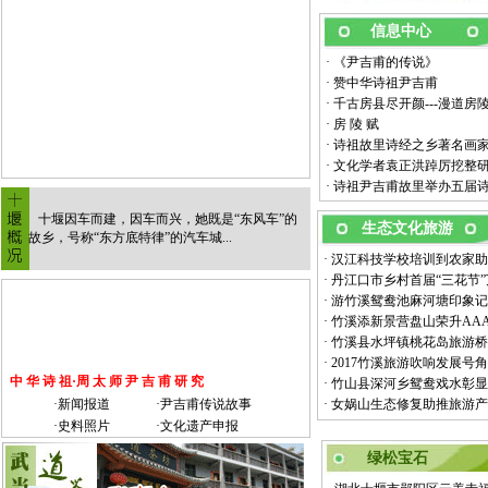
信息中心
·
《尹吉甫的传说》
·
赞中华诗祖尹吉甫
·
千古房县尽开颜---漫道房
·
房 陵 赋
·
诗祖故里诗经之乡著名画
·
文化学者袁正洪踔厉挖整研
·
诗祖尹吉甫故里举办五届诗
十堰因车而建，因车而兴，她既是“东风车”的
生态文化旅游
故乡，号称“东方底特律”的汽车城
...
·
汉江科技学校培训到农家助
·
丹江口市乡村首届“三花节
·
游竹溪鸳鸯池麻河塘印象记
·
竹溪添新景营盘山荣升AA
·
竹溪县水坪镇桃花岛旅游桥
·
2017竹溪旅游吹响发展号角
中 华 诗 祖·周 太 师 尹 吉 甫 研 究
·
竹山县深河乡鸳鸯戏水彰显
·
新闻报道
·
尹吉甫传说故事
·
女娲山生态修复助推旅游产
·
史料照片
·
文化遗产申报
绿松宝石