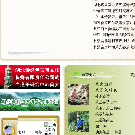
·
湖北房县举办第五届诗经黄
·
学者袁正洪挖整研究著述
·
《中华诗祖尹吉甫传》引
·
2021价值评估武当道茶
·
丹江口市委编办开展为山
·
诗话《明代医圣 时珍武当
·
竹溪县前进村茶产业助力
·
竹溪县水坪镇采完春茶摘
道茶史话
更
·
茶 史 溯 源
·
茶 香 入 对 联
·
斗茶史话
·
茶艺存乎心中
·
茶趣、茶艺精粹
·
茶汤与瓷杯
·
三道茶茶艺
·
煮 水
客服一：
商务
·
功夫茶道----择器