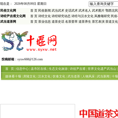
现在是：
2026年08月09日 星期日
民俗文化网
首 页
民俗新闻
武当武术
史话武术
武术名人
武术图片
鄂西北民
诗经尹吉甫文化网
首 页
诗经文化
诗经研究动态
诗经与汉水文化
风雅颂研究
民俗
武当道茶网
首 页
茶业信息
道茶史话
名茶荟萃
道茶养生
茶艺表演
茶道文化
投稿邮箱
：
syxw668@126.com
首 页
|
信息中心
|
县市区在线
|
生态文化旅游
|
诗祖尹吉甫
|
世界文化遗产武当山
|
媒体看十堰
|
房陵文化
|
汉水文化
|
饮食文化
|
武当道茶
|
人物风采
|
武当新闻
|
十堰