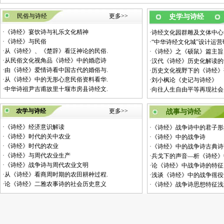
民俗与诗经
更多>>
史学与诗经
·
《诗经》宴饮诗与礼乐文化精神
·
诗经文化园群雕及文体中心
·
《诗经》与民俗
·
“中华诗经文化城”设计运
·
从《诗经》、《楚辞》看泛神论的民俗.
·
《诗经》之《硕鼠》篇主旨
·
从民俗文化视角品《诗经》中的婚恋诗
·
汉代《诗经》历史化解读的
·
由《诗经》爱情诗看中国古代的婚俗与.
·
历史文化视野下的《诗经》
·
从《诗经》中的无形心意民俗资料看华.
·
刘小枫论《史记与诗经》
·
中华诗祖尹吉甫故里十堰市房县诗经文.
·
向往人生自由平等再现社会
农学与诗经
更多>>
战事与诗经
·
《诗经》经济意识解读
·
《诗经》战争诗中的君子形
·
《诗经》时代的关中农业
·
《诗经》中的战争诗
·
《诗经》时代的农业
·
《诗经》中的战争诗古典诗
·
《诗经》与周代农业生产
·
兵戈下的声音—析《诗经》
·
《诗经》战争诗与周代农业文明
·
论《诗经》中战争诗的特征
·
从《诗经》看商周时期的农田耕种过程.
·
浅谈《诗经》中的战争徭役
·
论《诗经》二雅农事诗的社会历史意义
·
《诗经》战争诗思想特征浅