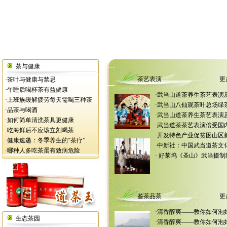
茶与健康
茶艺表演
更
·
茶叶与健康与禁忌
·
午睡后喝杯茶有益健康
·
武当山道茶养生茶艺表演及
·
上班族缓解疲劳每天需喝三种茶
·
武当山八仙观茶叶总场绿
·
品茶与喝酒
·
武当山道茶养生茶艺表演及
·
如何简单清洗茶具更健康
·
武当道茶茶艺表演倍受国内
·
吃海鲜后不应该立刻喝茶
·
开发特色产业促贫困山区新
·
健康速递：冬季养生的“茶疗”.
·
中新社：中国武当道茶文化
·
哪种人多吃茶蛋有致病危险
·
好莱坞《圣山》武当摄制
鉴茶品茶
更
·
清香醇爽——教你如何泡
生态茶园
·
清香醇爽——教你如何泡