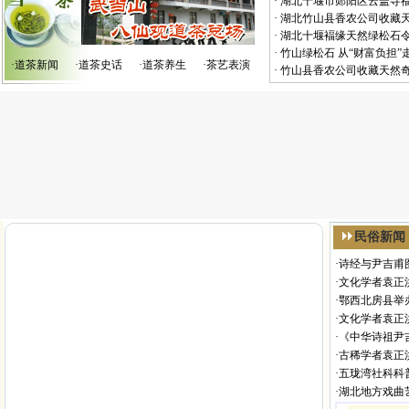
·
湖北十堰市郧阳区云盖寺
·
湖北竹山县香农公司收藏
·
湖北十堰褔缘天然绿松石
·
竹山绿松石 从“财富负担”
·
道茶新闻
·
道茶史话
·
道茶养生
·
茶艺表演
·
竹山县香农公司收藏天然
民俗新闻
·
诗经与尹吉甫
·
文化学者袁正
·
鄂西北房县举
·
文化学者袁正
·
《中华诗祖尹
·
古稀学者袁正
·
五珑湾社科科
·
湖北地方戏曲