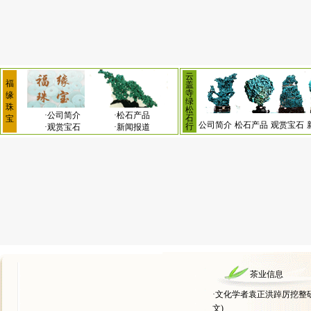
云
福
盖
寺
缘
绿
珠
松
·
公司简介
·
松石产品
石
宝
公司简介
松石产品
观赏宝石
行
·
观赏宝石
·
新闻报道
茶业信息
·
文化学者袁正洪踔厉挖整
文)