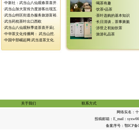
·
中新社：武当山八仙观春茶喜开.
·
喝茶有趣
·
武当山加大宣传力度游客出现五.
·
饮茶•品茶
·
武当山特区街道办服务旅游富裕.
·
茶叶选购的基本知识
·
武当药枕茶叶出口西欧
·
长日清谈，茶事旖旎
·
武当山八仙观秋季道茶喜开采(.
·
涉世之初如饮茶
·
中华茶文化传播网： 武当山挖.
·
旅游礼品茶
·
中国中部崛起网:武当道茶文化.
关于我们
联系方式
网络实名：
十
投稿邮箱：E_mail：syxw668@1
备案序号：
鄂ICP备0