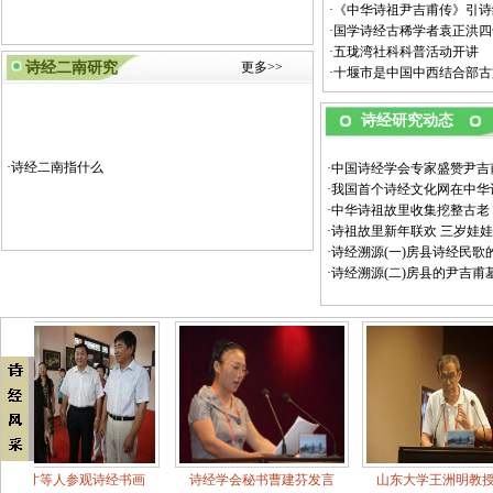
·
《中华诗祖尹吉甫传》引诗
·
国学诗经古稀学者袁正洪四
·
五珑湾社科科普活动开讲
诗经二南研究
更多>>
·
十堰市是中国中西结合部古
诗经研究动态
·
诗经二南指什么
·
中国诗经学会专家盛赞尹吉
·
我国首个诗经文化网在中华
·
中华诗祖故里收集挖整古老《
·
诗祖故里新年联欢 三岁娃
·
诗经溯源(一)房县诗经民歌
·
诗经溯源(二)房县的尹吉甫
参观诗经书画
诗经学会秘书曹建芬发言
山东大学王洲明教授发言