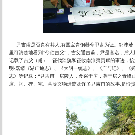
尹吉甫是否真有其人
,有国宝青铜器兮甲盘为证。郭沫若
里可清楚地看到“兮伯吉父”，吉父通吉甫，尹是官名，后
记载了吉父（甫），征伐猃狁和征收南淮夷贡赋的事迹，恰
明·嘉靖《湖广通志》、《大明一统志》、《广与记》、《
志》等记载：“尹吉甫，房陵人，食采于房，葬于房之青峰
庙、祠、碑、宅、墓等文物遗迹及许多尹吉甫的故事,是珍