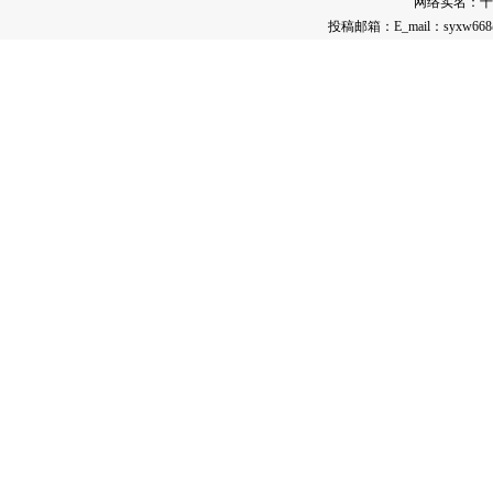
网络实名：
十
投稿邮箱：E_mail：syxw668@12