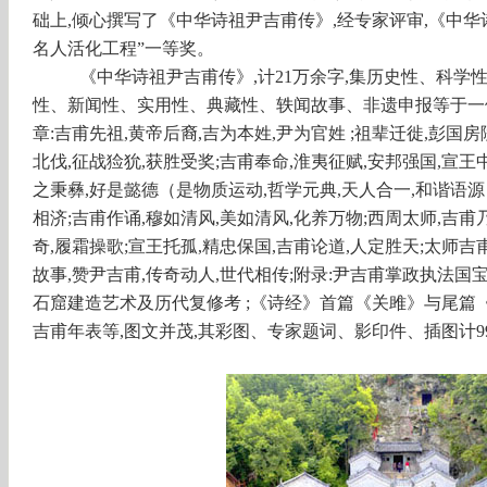
础上,倾心撰写了《中华诗祖尹吉甫传》,经专家评审,《中
名人活化工程”一等奖。
《中华诗祖尹吉甫传》
,计21万余字,集历史性、科
性、新闻性、实用性、典藏性、轶闻故事、非遗申报等于一
章:
吉甫先祖
,黄帝后裔
,
吉为本姓
,
尹为官姓
;
祖辈迁徙
,
彭国房
北伐
,
征战猃狁
,
获胜受奖
;
吉甫奉命
,
淮夷征赋
,
安邦强国
,
宣王
之秉彝
,
好是懿德（是物质运动
,
哲学元典
,
天人合一
,
和谐语源
相济
;
吉甫作诵
,
穆如清风
,
美如清风
,
化养万物
;西周
太师
,
吉甫
奇
,
履霜操歌
;
宣王托孤
,
精忠保国
,
吉甫论道
,
人定胜天
;
太师吉
故事
,
赞尹吉甫
,
传奇动人
,
世代相传
;
附录
:
尹吉甫掌政执法国
石窟建造艺术及历代复修考
;
《诗经》首篇《关雎》与尾篇
吉甫年表等
,图文并茂,其彩图、专家题词、影印件、插图计9