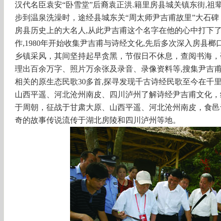
汉代名臣袁安“卧雪堂”后裔袁正洪.籍里房县城关镇东街,
步到温泉洗澡时，途经县城东关“周太师尹吉甫故里”大石碑
房县历史上的大名人,从此尹吉甫这个名字在他的心中打下了
作,1980年开始收集尹吉甫与诗经文化,先后多次深入房县榔口
乡镇采风，其间坚持起早贪黑，节假日不休息，查阅书海，
理出百余万字、照片万余张及录音、录像资料等,搜集尹吉甫
相关的原生态民歌30多首,探寻发现千古诗经民歌至今在千
山西平遥、河北沧州南皮、四川泸州了解诗经尹吉甫文化，
于周朝，征战于甘肃大原、山西平遥、河北沧州南皮，食邑
奇的故事传说流传于湖北房陵和四川泸州等地。