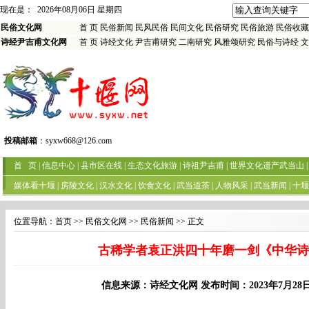
现在是：
2026年08月06日 星期四
民俗文化网
首 页
民俗新闻
民风民俗
民间文化
民俗研究
民俗旅游
民俗收藏
诗经尹吉甫文化网
首 页
诗经文化
尹吉甫研究
二南研究
风雅颂研究
民俗与诗经
文
投稿邮箱
：
syxw668@126.com
首 页
|
信息中心
|
县市区在线
|
生态文化旅游
|
诗祖尹吉甫
|
世界文化遗产武当山
|
媒体看十堰
|
房陵文化
|
汉水文化
|
饮食文化
|
武当道茶
|
人物风采
|
武当新闻
|
十堰
位置导航：
首页
>> 民俗文化网 >> 民俗新闻 >> 正文
古稀学者袁正洪四十年磨一剑《中华诗
信息来源：诗经文化网 发布时间：2023年7月28日