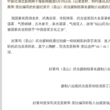
中新社湖北新闻网十堰新闻频道6月29日讯（记者袁野、特约通讯
斯蒂·里比编导的长篇纪录片《圣山》武当摄制组慕名摄制八仙观武
我国素有西湖龙井、武夷岩茶、寺院禅茶、武当道茶四大名茶著称
荡雾，气势磅礴，古木参天，泉水潺潺，气候宜人，故有“仙山武当出
被国家农业部授予“中国道茶文化之乡”。
好莱坞《圣山》武当摄制组通过拍摄一组组精彩的茶艺表演、迷人
听的武当采茶民歌，真宁人陶醉，导演克里斯蒂·里比连声“ok！ok
深。
好莱坞《圣山》武当摄制组慕名摄制八仙
摄制八仙观武当道茶传统沏茶工
好莱坞资深导演克里斯蒂·里比编导听取八仙观茶