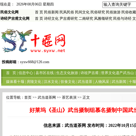
现在是：
2026年08月06日 星期四
民俗文化网
首 页
民俗新闻
民风民俗
民间文化
民俗研究
民俗旅游
民俗收藏
诗经尹吉甫文化网
首 页
诗经文化
尹吉甫研究
二南研究
风雅颂研究
民俗与诗经
文
投稿邮箱
：
syxw668@126.com
首 页
|
信息中心
|
县市区在线
|
生态文化旅游
|
诗祖尹吉甫
|
世界文化遗产武当山
|
媒体看十堰
|
房陵文化
|
汉水文化
|
饮食文化
|
武当道茶
|
人物风采
|
武当新闻
|
十堰
位置导航：
首页
>> 武当道茶网 >> 茶艺表演 >> 正文
好莱坞《圣山》武当摄制组慕名摄制中国武
信息来源：武当道茶网 发布时间：2022年10月15日