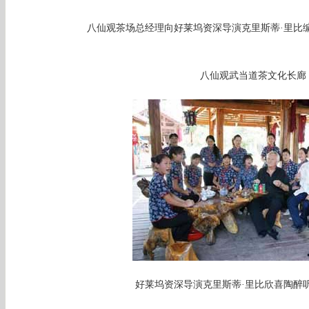
八仙观茶场总经理向好莱坞资深导演克里斯蒂·里比
八仙观武当道茶文化长廊
好莱坞资深导演克里斯蒂·里比欣喜陶醉