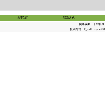
关于我们
联系方式
网络实名：
十堰新闻
投稿邮箱：E_mail：syxw668@12